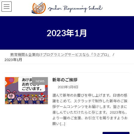
コ
ナ
ン
ビ
テ
ゲ
ン
ー
ツ
シ
2023年1月
へ
ョ
ス
ン
キ
に
ッ
移
教育機関＆企業向けプログラミングサービスなら「うさプロ」
プ
動
2023年1月
新年のご挨拶
NEWS
2023年1月8日
謹んで新年のお慶びを申し上げます。日頃の感
謝をこめて、スクラッチで制作した新年のご挨
拶ゲームコンテンツをお届けします。皆さまに
楽しんでいただけたらと存じます。 2023年も、
より一層のご支援、お引立てを賜りますようお
願い […]