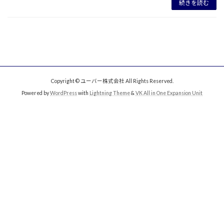
続きを読む
Copyright © ユーバー株式会社 All Rights Reserved.
Powered by
WordPress
with
Lightning Theme
&
VK All in One Expansion Unit