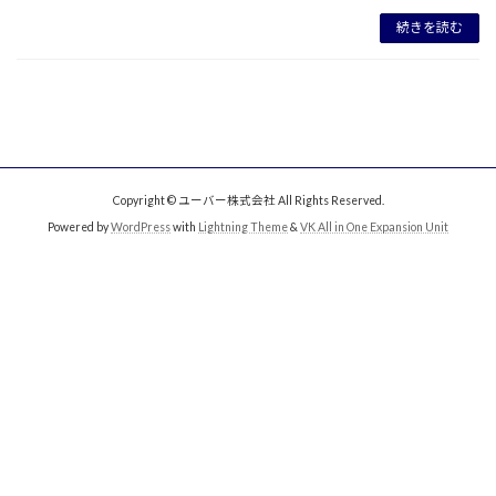
続きを読む
Copyright © ユーバー株式会社 All Rights Reserved.
Powered by
WordPress
with
Lightning Theme
&
VK All in One Expansion Unit