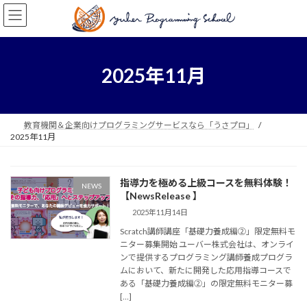
コ
ナ
ン
ビ
テ
ゲ
ン
ー
ツ
シ
2025年11月
へ
ョ
ス
ン
キ
に
ッ
移
教育機関＆企業向けプログラミングサービスなら「うさプロ」
プ
動
2025年11月
指導力を極める上級コースを無料体験！
NEWS
【NewsRelease 】
2025年11月14日
Scratch講師講座「基礎力養成編②」限定無料モ
ニター募集開始 ユーバー株式会社は、オンライ
ンで提供するプログラミング講師養成プログラ
ムにおいて、新たに開発した応用指導コースで
ある「基礎力養成編②」の限定無料モニター募
[…]