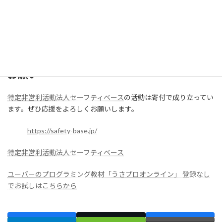
これからも、子どもたちの未来に寄り添いながら、ひとりひとり
の力を信じて、共に歩む活動を続けていかれることと思います。プ
ログラミングやうさプロがツールとしてその一助となれたら嬉し
い限りです。
お願い
特定非営利活動法人セーフティベース
の活動は寄付で成り立ってい
ます。ぜひ応援をよろしくお願いします。
https://safety-base.jp/
特定非営利活動法人セーフティベース
ユーバーのプログラミング教材「うさプロオンライン」 登録なし
でお試しはこちらから