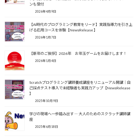
ンも受付
2026年4月9日
【AI時代のプログラミング教育をリード】実践指導力を引き上
げる応用コースを体験【NewsRelease 】
2026年1月7日
【新年のご挨拶】2026年 お年玉ゲームをお届けします！
2026年1月4日
Scratchプログラミング講師養成講座をリニューアル開講｜自
己採点テスト導入で未経験者も実践力アップ【NewsRelease
】
2025年10月9日
学びの現場へ一歩踏み出す ― 大人のためのスクラッチ講師講
座
2025年6月18日