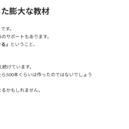
した膨大な教材
と
です。
Iのサポートもあります。
きる」
ということ、
え続けています。
ら500本くらいは作ったのではないでしょう
なるかもしれません。