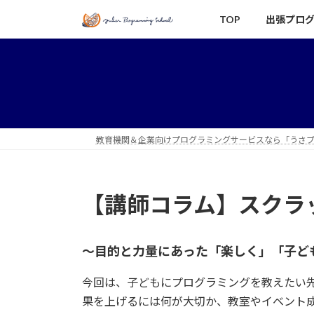
コ
ナ
TOP
出張プロ
ン
ビ
テ
ゲ
ン
ー
ツ
シ
へ
ョ
ス
ン
キ
に
教育機関＆企業向けプログラミングサービスなら「うさ
ッ
移
プ
動
【講師コラム】スクラ
〜目的と力量にあった「楽しく」「子ど
今回は、子どもにプログラミングを教えたい
果を上げるには何が大切か、教室やイベント