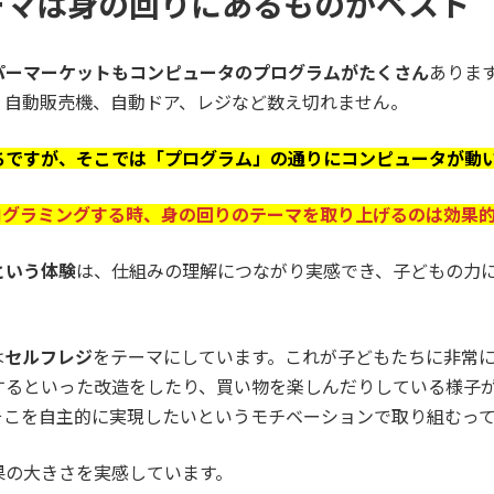
ーマは身の回りにあるものがベスト
パーマーケットもコンピュータのプログラムがたくさん
ありま
、自動販売機、自動ドア、レジなど数え切れません。
ちですが、そこでは「プログラム」の通りにコンピュータが動
ログラミングする時、身の回りのテーマを取り上げるのは効果
という体験
は、仕組みの理解につながり実感でき、子どもの力
は
セルフレジ
をテーマにしています。これが子どもたちに非常
といった改造をしたり、買い物を楽しんだりしている様子が見ら
そこを自主的に実現したいというモチベーションで取り組むっ
果の大きさを実感しています。