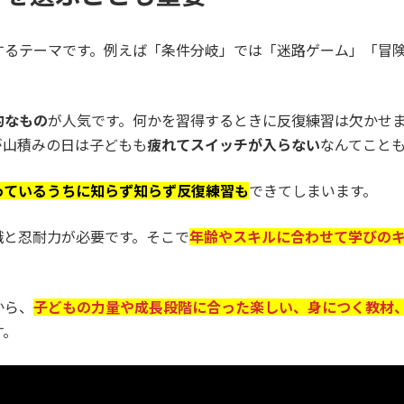
するテーマです。例えば「条件分岐」では「迷路ゲーム」「冒
的なもの
が人気です。何かを習得するときに反復練習は欠かせ
が山積みの日は子どもも
疲れてスイッチが入らない
なんてこと
っているうちに知らず知らず反復練習も
できてしまいます。
識と忍耐力が必要です。そこで
年齢やスキルに合わせて学びの
から、
子どもの力量や成長段階に合った楽しい、身につく教材
す。