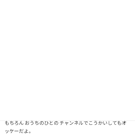
ファイルのさいせい や こうかい
どうがのファイルは ダブルクリックでさいせいできる
よ。
おうちのパソコンやタブレットでも みられるから たのし
んでね！
ユーバープログラミングスクールのYOUTUBE（ゆーちゅ
ーぶ）チャンネル
でこうかいもできるからせんせいにいっ
てね。
もちろん おうちのひとの チャンネルでこうかいしてもオ
ッケーだよ。